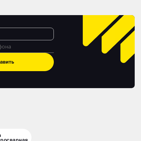
авить
а
тросварная