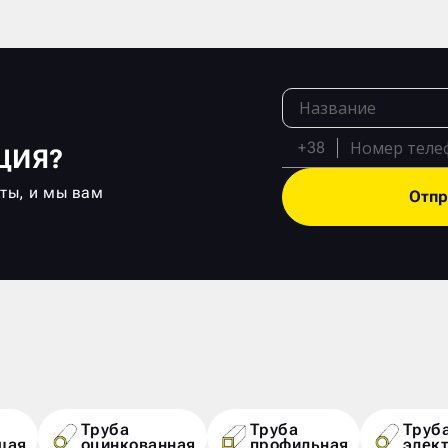
+38
ЦИЯ?
кты, и мы вам
Отпр
Труба
Труба
Труб
щая
оцинкованная
профильная
элек