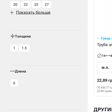
20
22
25
27
Показать больше
Толщина
Товар
Труба эл
1
1.5
14
м.п.
Длина
22,89 г
6
70 430.77 г
22.89 грн/м
ДРУГИ