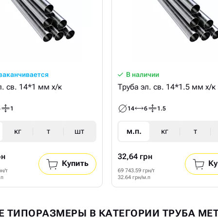
 заканчивается
В наличии
. св. 14*1 мм х/к
Труба эл. св. 14*1.5 мм х/к
6
1
14
6
1.5
кг
т
шт
м.п.
кг
т
рн
32,64 грн
Купить
Ку
рн/т
69 743.59 грн/т
.п
32.64 грн/м.п
Е ТИПОРАЗМЕРЫ В КАТЕГОРИИ ТРУБА М