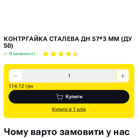
Skip
Skip
КОНТРГАЙКА СТАЛЕВА ДН 57*3 ММ (ДУ
to
to
50)
the
the
В наявності
end
beginning
of
of
the
the
images
images
114.12 грн
gallery
gallery
Купити
Купити в 1 клік
Чому варто замовити у нас