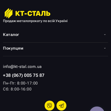
Прутки мірної довжини.
Прутки немірної довжини.
Продаж металопрокату по всій Україні
Прутки кратно мірної довжини.
Каталог
Також на сталевий квадрат ціна в Харькові
буде залежати від типу сировини, що
Покупцям
застосовується на виробництві –
використовується вуглицева або
низьколегована сталь.
info@kt-stal.com.ua
Додаткова інформація
+38 (067) 005 75 87
Пн-Пт: 8:00-17:00
Сб: 8:00-16:00
Металевий квадрат часто застосовують для
створення зварних, болтових і клепаних
металоконструкцій, а також з нього
виробляють заклепки і велику кількість інших