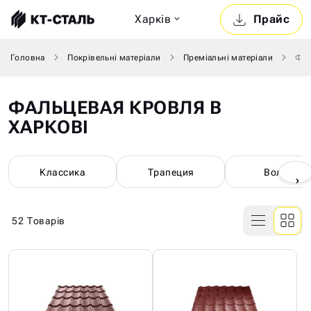
Харкiв
Прайс
Головна
Покрівельні матеріали
Преміальні матеріали
Фал
ФАЛЬЦЕВАЯ КРОВЛЯ В
ХАРКОВІ
Классика
Трапеция
Волна
›
52
Товарів