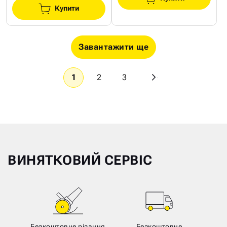
Купити
Завантажити ще
1
2
3
ВИНЯТКОВИЙ СЕРВІС
Безкоштовне різання
Безкоштовне