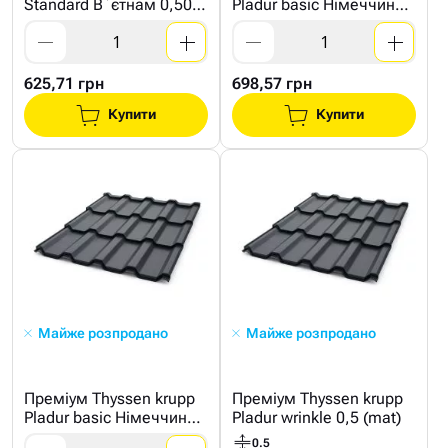
Standard В`єтнам 0,50
Pladur basic Німеччина
(pol)
0,45 (pol)
625,71 грн
698,57 грн
Купити
Купити
Майже розпродано
Майже розпродано
Преміум Thyssen krupp
Преміум Thyssen krupp
Pladur basic Німеччина
Pladur wrinkle 0,5 (mat)
0,5 (pol)
0.5