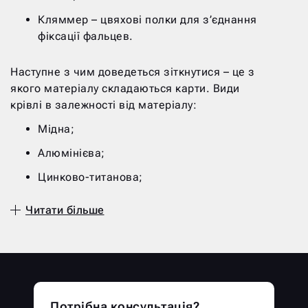
Кляммер – цвяхові полки для з’єднання
фіксації фальцев.
Наступне з чим доведеться зіткнутися – це з
якого матеріалу складаються карти. Види
крівлі в залежності від матеріалу:
Мідна;
Алюмінієва;
Цинково-титанова;
Оцинкована.
Читати більше
На цій сторінці представлена вартість за
оцинковану продукцію з полімерним
покриттям, але докладніше про них трохи
пізніше.
Крім різновиди матеріалу, фальцева покрівля
Потрібна консультація?