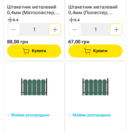
Штакетник металевий
Штакетник металевий
0,4мм (Матполіестер;
0,4мм (Поліестер;
Економ ;6005 Зелений)
Економ ;6005 Зелений)
0.4
0.4
88,00 грн
67,00 грн
Купити
Купити
Майже розпродано
Майже розпродано