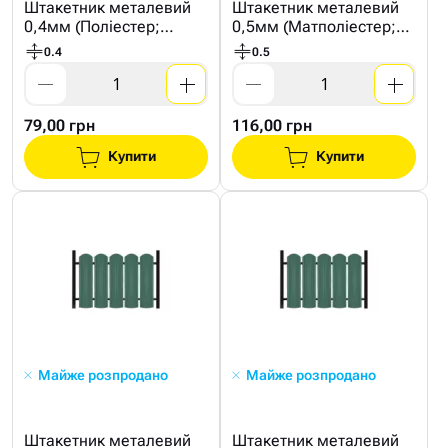
Штакетник металевий
Штакетник металевий
0,4мм (Поліестер;
0,5мм (Матполіестер;
Україна ;6005 Зелений)
Економ ;6005 Зелений)
0.4
0.5
79,00 грн
116,00 грн
Купити
Купити
Майже розпродано
Майже розпродано
Штакетник металевий
Штакетник металевий