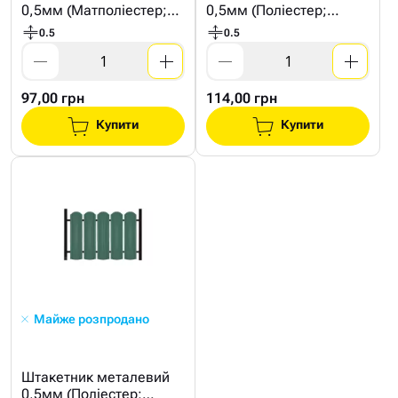
0,5мм (Матполіестер;
0,5мм (Поліестер;
Україна ;6005 Зелений)
Економ ;6005 Зелений)
0.5
0.5
97,00 грн
114,00 грн
Купити
Купити
Майже розпродано
Штакетник металевий
0,5мм (Поліестер;