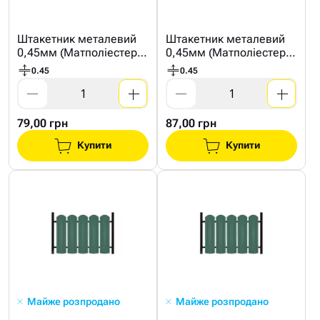
Штакетник металевий
Штакетник металевий
0,45мм (Матполіестер;
0,45мм (Матполіестер;
Економ ;6005 Зелений)
Україна ;6005 Зелений)
0.45
0.45
79,00 грн
87,00 грн
Купити
Купити
Майже розпродано
Майже розпродано