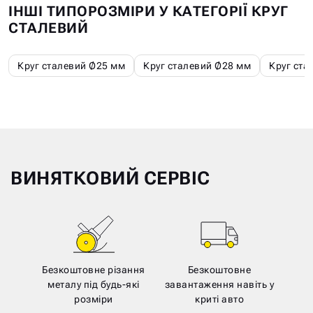
ІНШІ ТИПОРОЗМІРИ У КАТЕГОРІЇ КРУГ
СТАЛЕВИЙ
Круг сталевий Ø25 мм
Круг сталевий Ø28 мм
Круг ста
ВИНЯТКОВИЙ СЕРВІС
Безкоштовне різання
Безкоштовне
металу під будь-які
завантаження навіть у
розміри
криті авто