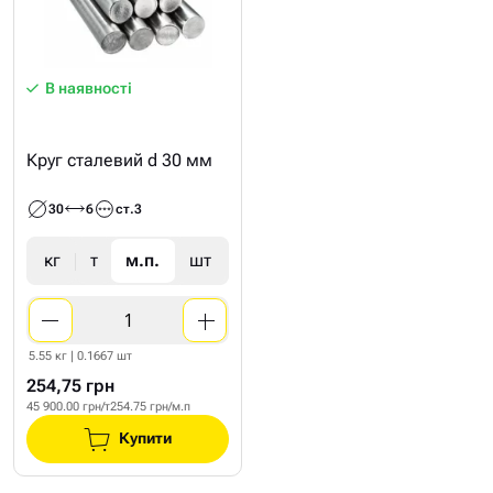
В наявності
Круг сталевий d 30 мм
30
6
ст.3
кг
т
м.п.
шт
5.55 кг | 0.1667 шт
254,75 грн
45 900.00 грн/т
254.75 грн/м.п
Купити