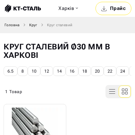
Харкiв
Прайс
Головна
Круг
Круг сталевий
КРУГ СТАЛЕВИЙ Ø30 ММ В
ХАРКОВІ
6.5
8
10
12
14
16
18
20
22
24
1
Товар