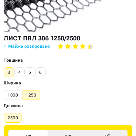
Skip
Skip
ЛИСТ ПВЛ 306 1250/2500
to
to
Майже розпродано
the
the
end
beginning
Товщина
of
of
the
the
3
4
5
6
images
images
Ширина
gallery
gallery
1000
1250
Довжина
2500