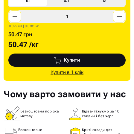
кг
шт
м²
0.025 шт | 0.0781 м²
50.47 грн
50.47
/кг
Купити
Купити в 1 клік
Чому варто замовити у нас
Безкоштовна порізка
Відвантажуємо за 10
металу
хвилин і без черг
Безкоштовне
Криті склади для