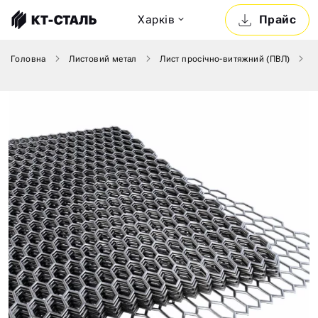
Харкiв
Прайс
Головна
Листовий метал
Лист просічно-витяжний (ПВЛ)
Л