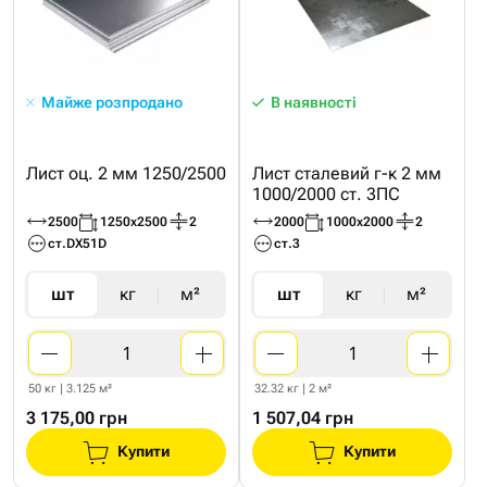
Майже розпродано
В наявності
Лист оц. 2 мм 1250/2500
Лист сталевий г-к 2 мм
1000/2000 ст. 3ПС
2500
1250х2500
2
2000
1000х2000
2
ст.DX51D
ст.3
шт
кг
м²
шт
кг
м²
50 кг | 3.125 м²
32.32 кг | 2 м²
3 175,00 грн
1 507,04 грн
Купити
Купити