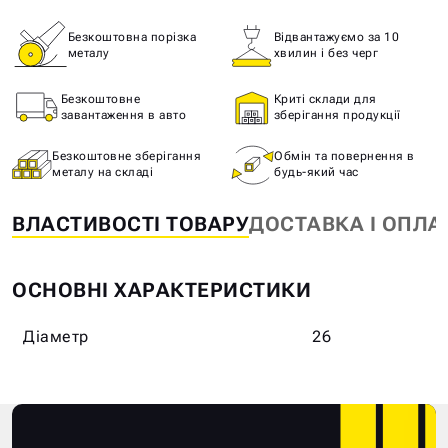
Безкоштовна порізка
Відвантажуємо за 10
металу
хвилин і без черг
Безкоштовне
Криті склади для
завантаження в авто
зберігання продукції
Безкоштовне зберігання
Обмін та повернення в
металу на складі
будь-який час
ВЛАСТИВОСТІ ТОВАРУ
ДОСТАВКА І ОПЛА
ОСНОВНІ ХАРАКТЕРИСТИКИ
Діаметр
26