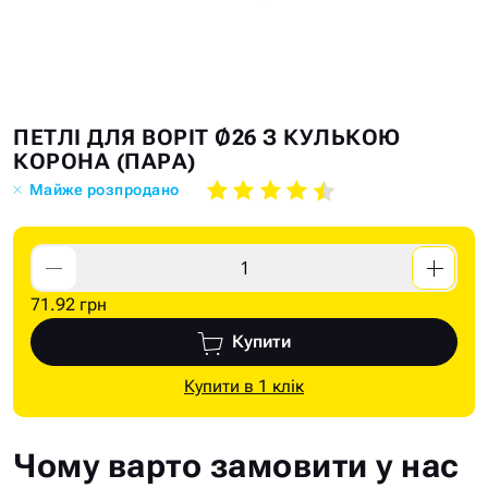
Skip
Skip
ПЕТЛІ ДЛЯ ВОРІТ Ø26 З КУЛЬКОЮ
to
to
КОРОНА (ПАРА)
the
the
Майже розпродано
end
beginning
of
of
the
the
images
images
71.92 грн
gallery
gallery
Купити
Купити в 1 клік
Чому варто замовити у нас