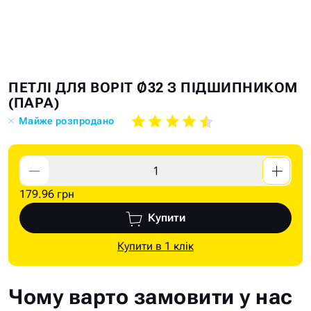
Skip
Skip
ПЕТЛІ ДЛЯ ВОРІТ Ø32 З ПІДШИПНИКОМ
to
to
(ПАРА)
the
the
Майже розпродано
end
beginning
of
of
the
the
images
images
179.96 грн
gallery
gallery
Купити
Купити в 1 клік
Чому варто замовити у нас