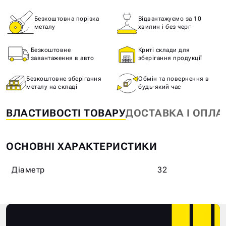
Безкоштовна порізка
Відвантажуємо за 10
металу
хвилин і без черг
Безкоштовне
Криті склади для
завантаження в авто
зберігання продукції
Безкоштовне зберігання
Обмін та повернення в
металу на складі
будь-який час
ВЛАСТИВОСТІ ТОВАРУ
ДОСТАВКА І ОПЛА
ОСНОВНІ ХАРАКТЕРИСТИКИ
Діаметр
32