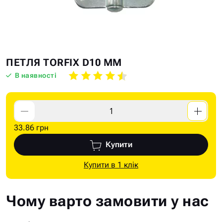
Skip
Skip
ПЕТЛЯ TORFIX D10 ММ
to
to
В наявності
the
the
end
beginning
of
of
the
the
33.86 грн
images
images
gallery
gallery
Купити
Купити в 1 клік
Чому варто замовити у нас