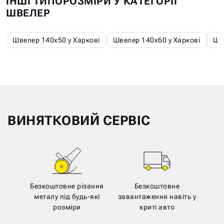
ІНШІ ТИПОРОЗМІРИ У КАТЕГОРІЇ
ШВЕЛЕР
Швелер 140х50 у Харкові
Швелер 140х60 у Харкові
Шв
ВИНЯТКОВИЙ СЕРВІС
Безкоштовне різання
Безкоштовне
металу під будь-які
завантаження навіть у
розміри
криті авто