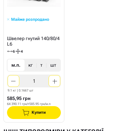
Майже розпродано
Швелер гнутий 140/80/4
L6
6
4
м.п.
кг
т
шт
9.1 кг | 0.1667 шт
585,95 грн
64 390.11 грн/т
585.95 грн/м.п
Купити