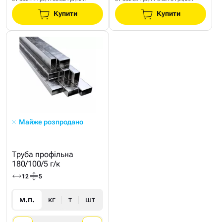
Купити
Купити
Майже розпродано
Труба профільна
180/100/5 г/к
12
5
м.п.
кг
т
шт