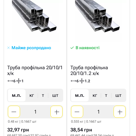
Майже розпродано
В наявності
Труба профільна 20/10/1
Труба профільна
х/к
20/10/1.2 х/к
6
1
6
1.2
м.п.
кг
т
шт
м.п.
кг
т
шт
0.48 кг | 0.1667 шт
0.555 кг | 0.1667 шт
32,97 грн
38,54 грн
68 687.50 грн/т
32.97 грн/м.п
69 441.44 грн/т
38.54 грн/м.п