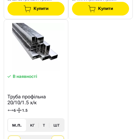
Купити
Купити
В наявності
Труба профільна
20/10/1.5 х/к
6
1.5
м.п.
кг
т
шт