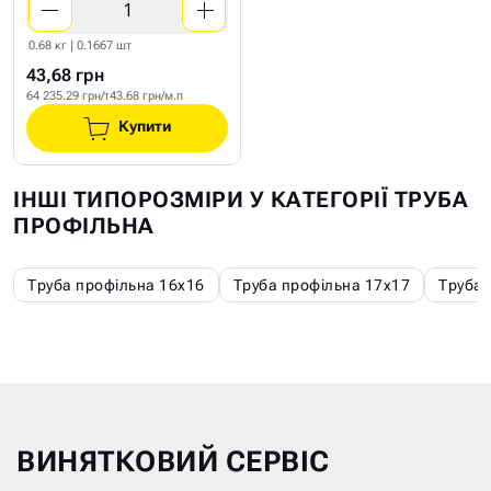
0.68 кг | 0.1667 шт
43,68 грн
64 235.29 грн/т
43.68 грн/м.п
Купити
ІНШІ ТИПОРОЗМІРИ У КАТЕГОРІЇ ТРУБА
ПРОФІЛЬНА
Труба профільна 16х16
Труба профільна 17х17
Труба 
ВИНЯТКОВИЙ СЕРВІС