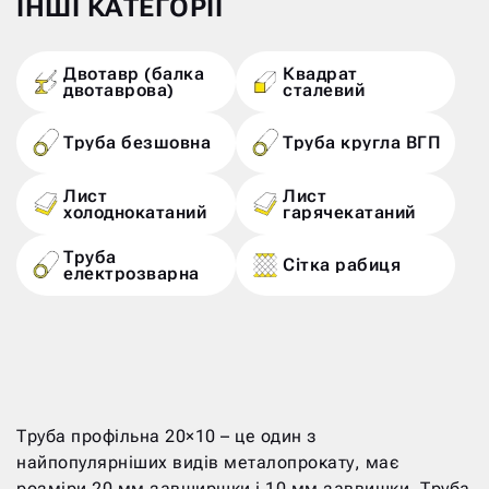
ІНШІ КАТЕГОРІЇ
Двотавр (балка
Квадрат
двотаврова)
сталевий
Труба безшовна
Труба кругла ВГП
Лист
Лист
холоднокатаний
гарячекатаний
Труба
Сітка рабиця
електрозварна
Труба профільна 20×10 – це один з
найпопулярніших видів металопрокату, має
розміри 20 мм завширшки і 10 мм заввишки. Труба