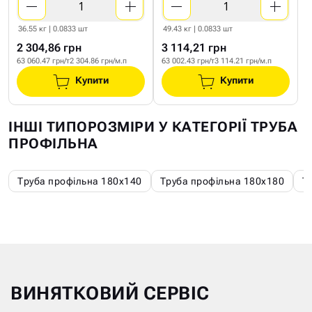
36.55 кг | 0.0833 шт
49.43 кг | 0.0833 шт
2 304,86 грн
3 114,21 грн
63 060.47 грн/т
2 304.86 грн/м.п
63 002.43 грн/т
3 114.21 грн/м.п
Купити
Купити
ІНШІ ТИПОРОЗМІРИ У КАТЕГОРІЇ ТРУБА
ПРОФІЛЬНА
Труба профільна 180х140
Труба профільна 180х180
Т
ВИНЯТКОВИЙ СЕРВІС