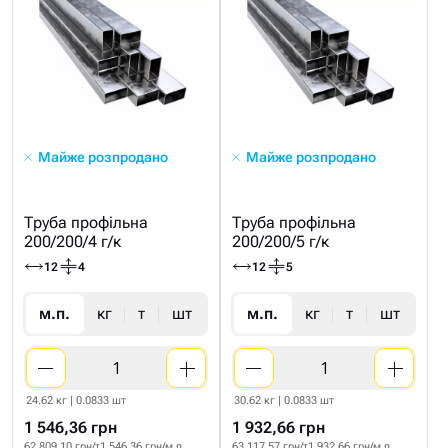
Майже розпродано
Майже розпродано
Труба профільна
Труба профільна
200/200/4 г/к
200/200/5 г/к
12
4
12
5
м.п.
кг
т
шт
м.п.
кг
т
шт
24.62 кг | 0.0833 шт
30.62 кг | 0.0833 шт
1 546,36 грн
1 932,66 грн
62 809.10 грн/т
1 546.36 грн/м.п
63 117.57 грн/т
1 932.66 грн/м.п