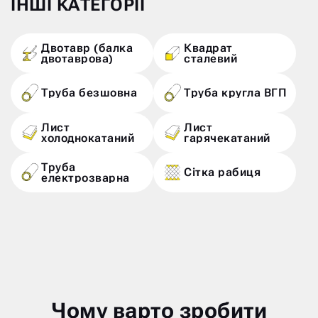
ІНШІ КАТЕГОРІЇ
Двотавр (балка
Квадрат
двотаврова)
сталевий
Труба безшовна
Труба кругла ВГП
Лист
Лист
холоднокатаний
гарячекатаний
Труба
Сітка рабиця
електрозварна
Чому варто зробити