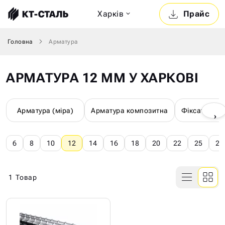
Харкiв
Прайс
Головна
Арматура
АРМАТУРА 12 ММ У ХАРКОВІ
Арматура (міра)
Арматура композитна
Фіксатори д
›
6
8
10
12
14
16
18
20
22
25
28
1
Товар