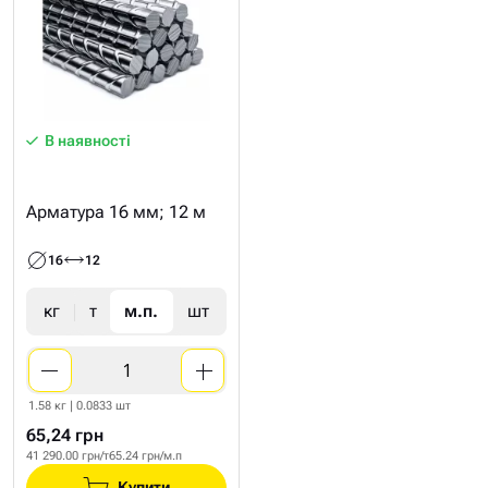
В наявності
Арматура 16 мм; 12 м
16
12
кг
т
м.п.
шт
1.58 кг | 0.0833 шт
65,24 грн
41 290.00 грн/т
65.24 грн/м.п
Купити