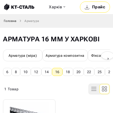
Харкiв
Прайс
Головна
Арматура
АРМАТУРА 16 ММ У ХАРКОВІ
Арматура (міра)
Арматура композитна
Фіксатори д
›
6
8
10
12
14
16
18
20
22
25
28
1
Товар