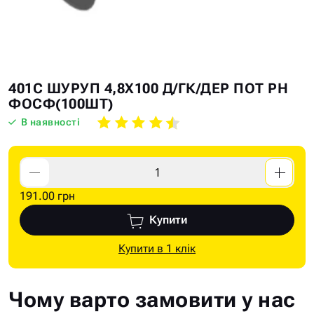
Skip
Skip
401C ШУРУП 4,8Х100 Д/ГК/ДЕР ПОТ PH
to
to
ФОСФ(100ШТ)
the
the
В наявності
end
beginning
of
of
the
the
images
images
191.00 грн
gallery
gallery
Купити
Купити в 1 клік
Чому варто замовити у нас