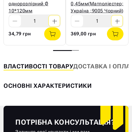
однорозпірний Ø
0,45мм(Матполіестер;
10*120мм
Україна ;9005 Чорний)
34,79 грн
369,00 грн
ВЛАСТИВОСТІ ТОВАРУ
ДОСТАВКА І ОПЛА
ОСНОВНІ ХАРАКТЕРИСТИКИ
ПОТРІБНА КОНСУЛЬТАЦІЯ?
Залиште свої контакти і ми вам