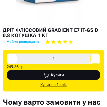
Skip
Skip
ДРІТ ФЛЮСОВИЙ GRADIENT E71T-GS D
to
to
0.8 КОТУШКА 1 КГ
the
the
Майже розпродано
end
beginning
of
of
the
the
images
images
249.86 грн
gallery
gallery
Купити
Купити в 1 клік
Чому варто замовити у нас