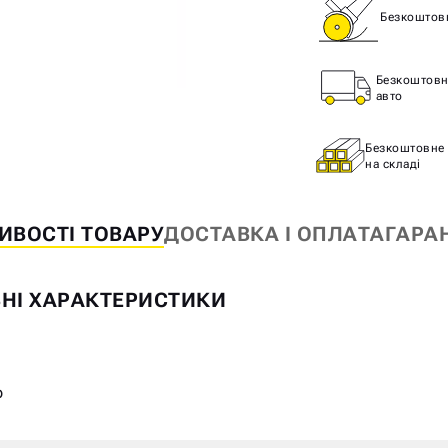
Безкоштовн
Безкоштовн
авто
Безкоштовне 
на складі
g
ИВОСТІ ТОВАРУ
ДОСТАВКА І ОПЛАТА
ГАРА
НІ ХАРАКТЕРИСТИКИ
р