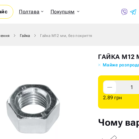
айс
Полтава
Покупцям
лення
Гайка
Гайка М12 мм, без покриття
Показ
ГАЙКА М12 
Майже розпрод
2.89 грн
Чому вар