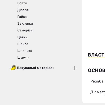
Болти
Дюбелі
Гайка
Skip
Skip
Заклепки
to
to
Саморізи
the
the
Цвяхи
end
beginnin
Шайба
of
of
Шпилька
the
the
ВЛАСТ
images
images
Шурупи
gallery
gallery
Пакувальні матеріали
ОСНОВ
Резьба
Діамет