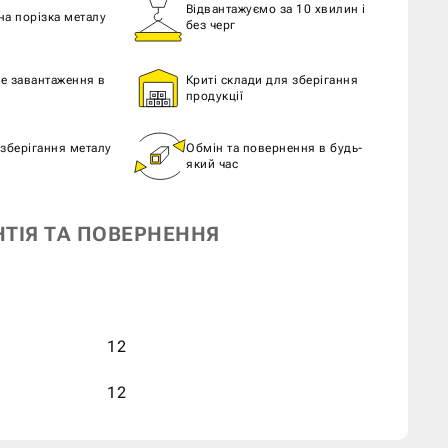
Відвантажуємо за 10 хвилин і
а порізка металу
без черг
е завантаження в
Криті склади для зберігання
продукції
зберігання металу
Обмін та повернення в будь-
який час
НТІЯ ТА ПОВЕРНЕННЯ
12
12