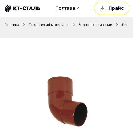
Полтава
Прайс
Головна
Покрівельні матеріали
Водостічні системи
Систе