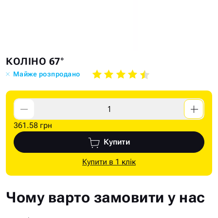
Skip
Skip
КОЛІНО 67°
to
to
Майже розпродано
the
the
end
beginning
of
of
the
the
361.58 грн
images
images
gallery
gallery
Купити
Купити в 1 клік
Чому варто замовити у нас