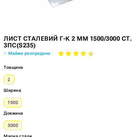
Skip
Skip
ЛИСТ СТАЛЕВИЙ Г-К 2 ММ 1500/3000 СТ.
to
to
3ПС(S235)
the
the
Майже розпродано
end
beginning
of
of
Товщина
the
the
images
images
2
gallery
gallery
Ширина
1500
Довжина
3000
Марка стали