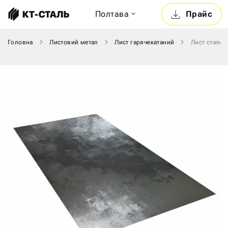
Полтава
Прайс
Головна
Листовий метал
Лист гарячекатаний
Лист сталев