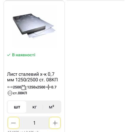
В наявності
Лист сталевий х-к 0,7
мм 1250/2500 ст. 08КП
2500
1250х2500
0.7
ст.08КП
шт
кг
м²