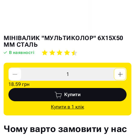
Skip
Skip
МІНІВАЛИК "МУЛЬТИКОЛОР" 6Х15Х50
to
to
ММ СТАЛЬ
the
the
В наявності
end
beginning
of
of
the
the
images
images
18.59 грн
gallery
gallery
Купити
Купити в 1 клік
Чому варто замовити у нас