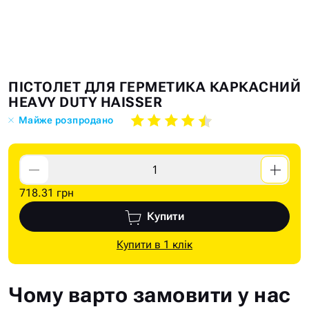
Skip
Skip
ПІСТОЛЕТ ДЛЯ ГЕРМЕТИКА КАРКАСНИЙ
to
to
HEAVY DUTY HAISSER
the
the
Майже розпродано
end
beginning
of
of
the
the
images
images
718.31 грн
gallery
gallery
Купити
Купити в 1 клік
Чому варто замовити у нас