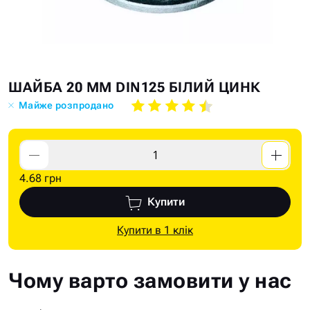
Skip
Skip
ШАЙБА 20 ММ DIN125 БІЛИЙ ЦИНК
to
to
Майже розпродано
the
the
end
beginning
of
of
the
the
4.68 грн
images
images
gallery
gallery
Купити
Купити в 1 клік
Чому варто замовити у нас