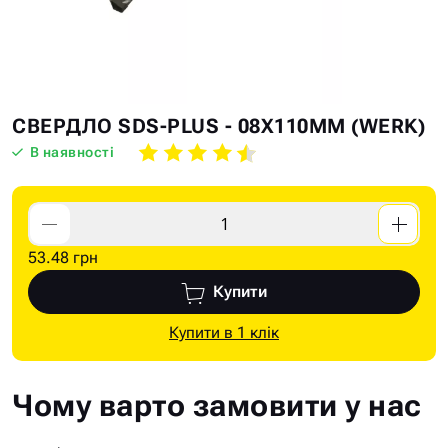
Skip
Skip
СВЕРДЛО SDS-PLUS - 08Х110ММ (WERK)
to
to
В наявності
the
the
end
beginning
of
of
the
the
53.48 грн
images
images
gallery
gallery
Купити
Купити в 1 клік
Чому варто замовити у нас