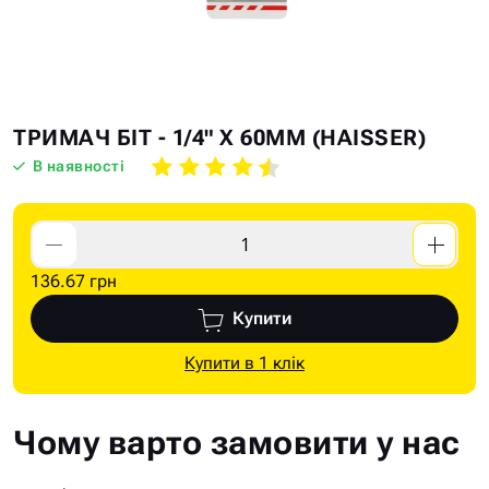
Skip
Skip
ТРИМАЧ БІТ - 1/4" Х 60ММ (HAISSER)
to
to
В наявності
the
the
end
beginning
of
of
the
the
136.67 грн
images
images
gallery
gallery
Купити
Купити в 1 клік
Чому варто замовити у нас