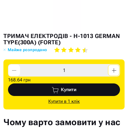
Skip
Skip
ТРИМАЧ ЕЛЕКТРОДІВ - H-1013 GERMAN
to
to
TYPE(300А) (FORTE)
the
the
Майже розпродано
end
beginning
of
of
the
the
images
images
168.64 грн
gallery
gallery
Купити
Купити в 1 клік
Чому варто замовити у нас