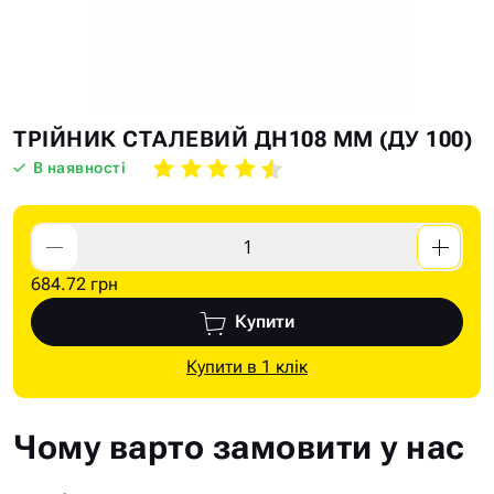
Skip
Skip
ТРІЙНИК СТАЛЕВИЙ ДН108 ММ (ДУ 100)
to
to
В наявності
the
the
end
beginning
of
of
the
the
684.72 грн
images
images
gallery
gallery
Купити
Купити в 1 клік
Чому варто замовити у нас