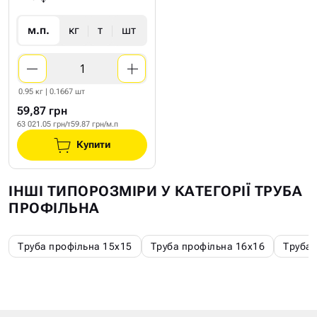
м.п.
кг
т
шт
0.95 кг | 0.1667 шт
59,87 грн
63 021.05 грн/т
59.87 грн/м.п
Купити
ІНШІ ТИПОРОЗМІРИ У КАТЕГОРІЇ ТРУБА
ПРОФІЛЬНА
Труба профільна 15х15
Труба профільна 16х16
Труба 