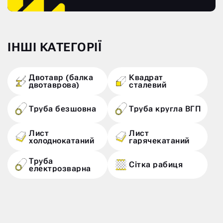
ІНШІ КАТЕГОРІЇ
Двотавр (балка
Квадрат
двотаврова)
сталевий
Труба безшовна
Труба кругла ВГП
Лист
Лист
холоднокатаний
гарячекатаний
Труба
Сітка рабиця
електрозварна