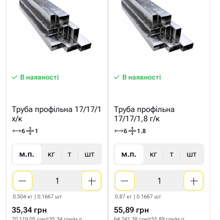
В наявності
В наявності
Труба профільна 17/17/1
Труба профільна
х/к
17/17/1,8 г/к
6
1
6
1.8
м.п.
кг
т
шт
м.п.
кг
т
шт
0.504 кг | 0.1667 шт
0.87 кг | 0.1667 шт
35,34 грн
55,89 грн
70 119.05 грн/т
35.34 грн/м.п
64 241.38 грн/т
55.89 грн/м.п