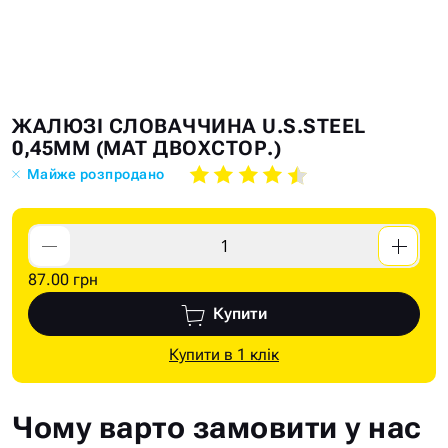
Skip
Skip
ЖАЛЮЗІ СЛОВАЧЧИНА U.S.STEEL
to
to
0,45ММ (MAT ДВОХСТОР.)
the
the
Майже розпродано
end
beginning
of
of
the
the
images
images
87.00 грн
gallery
gallery
Купити
Купити в 1 клік
Чому варто замовити у нас