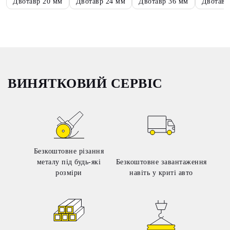
Двотавр 20 мм
Двотавр 24 мм
Двотавр 36 мм
Двотавр
ВИНЯТКОВИЙ СЕРВІС
Безкоштовне різання
металу під будь-які
Безкоштовне завантаження
розміри
навіть у криті авто