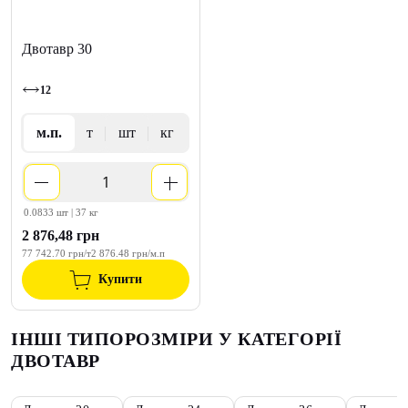
Двотавр 30
12
м.п.
т
шт
кг
0.0833 шт | 37 кг
2 876,48 грн
77 742.70 грн/т
2 876.48 грн/м.п
Купити
ІНШІ ТИПОРОЗМІРИ У КАТЕГОРІЇ
ДВОТАВР