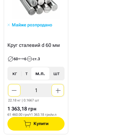
Майже розпродано
Круг сталевий d 60 мм
60
6
ст.3
кг
т
м.п.
шт
22.18 кг | 0.1667 шт
1 363,18 грн
61 460.00 грн/т
1 363.18 грн/м.п
Купити