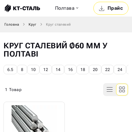
Полтава
Прайс
Головна
Круг
Круг сталевий
КРУГ СТАЛЕВИЙ Ø60 ММ У
ПОЛТАВІ
6.5
8
10
12
14
16
18
20
22
24
1
Товар