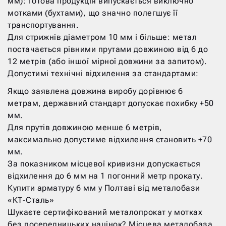
мм): готова продукція випускається виключно
мотками (бухтами), що значно полегшує її
транспортування.
Для стрижнів діаметром 10 мм і більше: метал
постачається рівними прутами довжиною від 6 до
12 метрів (або іншої мірної довжини за запитом).
Допустимі технічні відхилення за стандартами:
Якщо заявлена довжина виробу дорівнює 6
метрам, державний стандарт допускає похибку +50
мм.
Для прутів довжиною менше 6 метрів,
максимально допустиме відхилення становить +70
мм.
За показником місцевої кривизни допускається
відхилення до 6 мм на 1 погонний метр прокату.
Купити арматуру 6 мм у Полтаві від металобази
«КТ-Сталь»
Шукаєте сертифікований металопрокат у мотках
без посередницьких націнок? Місцева металобаза