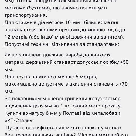
мм): готова продукція випускається виключно
мотками (бухтами), що значно полегшує її
транспортування.
Для стрижнів діаметром 10 мм і більше: метал
постачається рівними прутами довжиною від 6 до
12 метрів (або іншої мірної довжини за запитом).
Допустимі технічні відхилення за стандартами:
Якщо заявлена довжина виробу дорівнює 6
метрам, державний стандарт допускає похибку +50
мм.
Для прутів довжиною менше 6 метрів,
максимально допустиме відхилення становить +70
мм.
За показником місцевої кривизни допускається
відхилення до 6 мм на 1 погонний метр прокату.
Купити арматуру 6 мм у Полтаві від металобази
«КТ-Сталь»
Шукаєте сертифікований металопрокат у мотках
без посередницьких націнок? Місцева металобаза