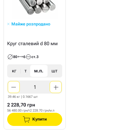
Майже розпродано
Круг сталевий d 80 мм
80
6
ст.3
кг
т
м.п.
шт
39.46 кг | 0.1667 шт
2 228,70 грн
56 480.00 грн/т
2 228.70 грн/м.п
Купити