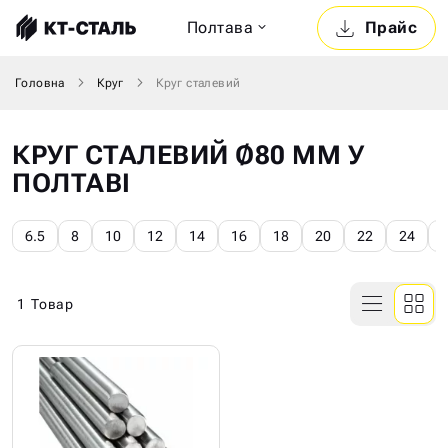
Полтава
Прайс
Головна
Круг
Круг сталевий
КРУГ СТАЛЕВИЙ Ø80 ММ У
ПОЛТАВІ
6.5
8
10
12
14
16
18
20
22
24
1
Товар