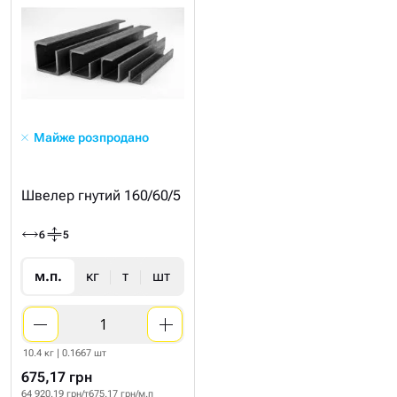
Майже розпродано
Швелер гнутий 160/60/5
6
5
м.п.
кг
т
шт
10.4 кг | 0.1667 шт
675,17 грн
64 920.19 грн/т
675.17 грн/м.п