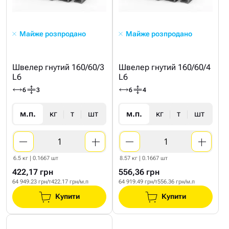
Майже розпродано
Майже розпродано
Швелер гнутий 160/60/3
Швелер гнутий 160/60/4
L6
L6
6
3
6
4
м.п.
кг
т
шт
м.п.
кг
т
шт
6.5 кг | 0.1667 шт
8.57 кг | 0.1667 шт
422,17 грн
556,36 грн
64 949.23 грн/т
422.17 грн/м.п
64 919.49 грн/т
556.36 грн/м.п
Купити
Купити