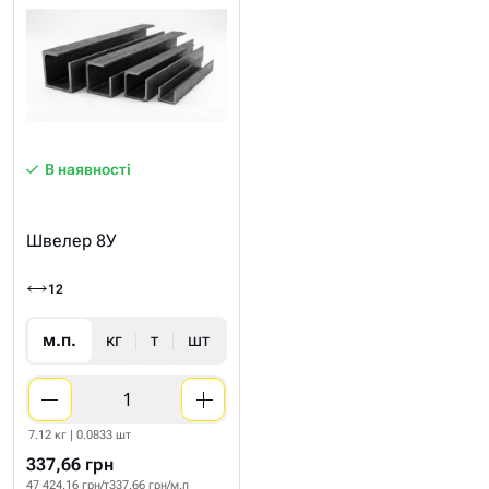
В наявності
Швелер 8У
12
м.п.
кг
т
шт
7.12 кг | 0.0833 шт
337,66 грн
47 424.16 грн/т
337.66 грн/м.п