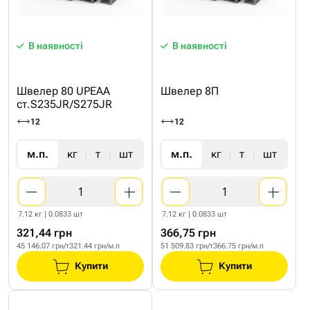
В наявності
В наявності
Швелер 80 UPEAA
Швелер 8П
ст.S235JR/S275JR
12
12
м.п.
кг
т
шт
м.п.
кг
т
шт
7.12 кг | 0.0833 шт
7.12 кг | 0.0833 шт
321,44 грн
366,75 грн
45 146.07 грн/т
321.44 грн/м.п
51 509.83 грн/т
366.75 грн/м.п
Купити
Купити