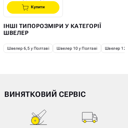
Купити
ІНШІ ТИПОРОЗМІРИ У КАТЕГОРІЇ
ШВЕЛЕР
Швелер 6,5 у Полтаві
Швелер 10 у Полтаві
Швелер 12 
ВИНЯТКОВИЙ СЕРВІС